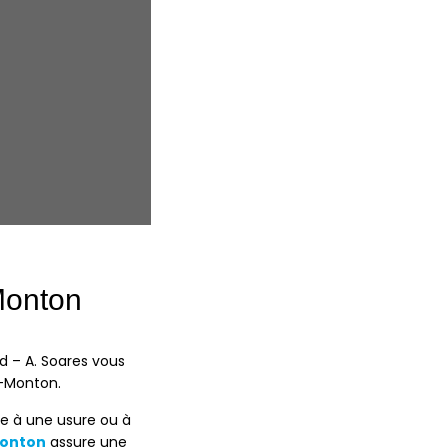
Monton
d – A. Soares
vous
e-Monton
.
ite à une usure ou à
Monton
assure une