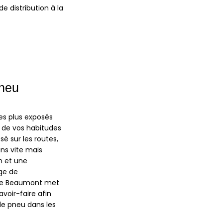
 distribution à la
neu
les plus exposés
 de vos habitudes
é sur les routes,
ins vite mais
n et une
age de
de Beaumont met
avoir-faire afin
e pneu dans les