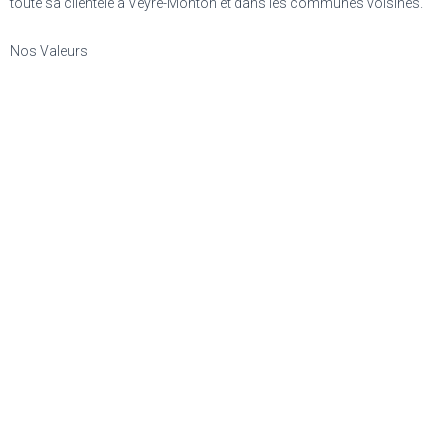
toute sa clientèle à Veyre-Monton et dans les communes voisines.
Nos Valeurs