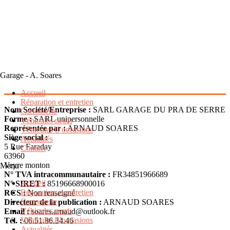
Garage - A. Soares
Accueil
Réparation et entretien
Nom Société/Entreprise :
SARL GARAGE DU PRA DE SERRE
Carrosserie
Forme :
SARL unipersonnelle
Véhicules neufs
Représentée par :
ARNAUD SOARES
Véhicules d’occasions
Siège social :
Actualités
5 Rue Faraday
Contact
63960
Veyre monton
Menu
N° TVA intracommunautaire :
FR34851966689
Accueil
N° SIRET :
85196668900016
Réparation et entretien
RCS :
Non renseigné
Carrosserie
Directeur de la publication :
ARNAUD SOARES
Véhicules neufs
Email :
soares.arnaud@outlook.fr
Véhicules d’occasions
Tél. :
06.51.86.34.46
Actualités